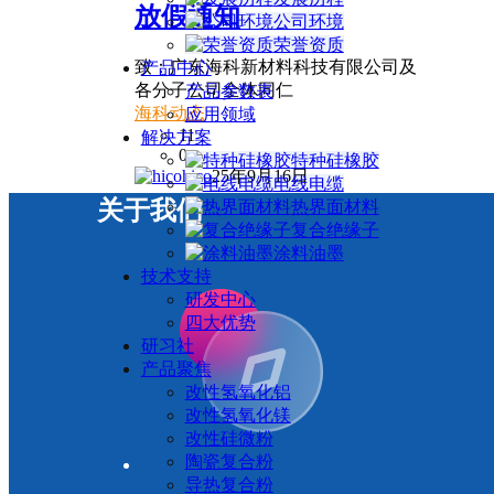
放假通知
公司环境
荣誉资质
致：广东海科新材料科技有限公司及
产品中心
各分子公司全体同仁
产品参数表
海科动态
应用领域
11
解决方案
0
特种硅橡胶
hico
25年9月16日
电线电缆
关于我们
热界面材料
复合绝缘子
涂料油墨
技术支持
研发中心
四大优势
研习社
产品聚焦
改性氢氧化铝
改性氢氧化镁
改性硅微粉
陶瓷复合粉
导热复合粉