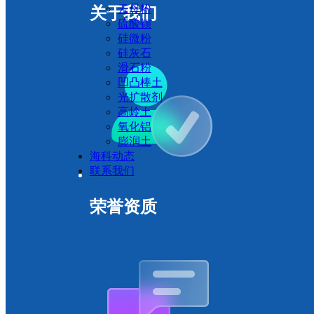
云母粉
关于我们
硫酸钡
硅微粉
硅灰石
滑石粉
凹凸棒土
光扩散剂
高岭土
氧化铝
膨润土
海科动态
联系我们
荣誉资质