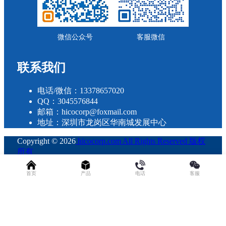
微信公众号
客服微信
联系我们
电话/微信：13378657020
QQ：3045576844
邮箱：hicocorp@foxmail.com
地址：深圳市龙岗区华南城发展中心
Copyright © 2026
hicocorp.com All Rights Reserved 版权
所有
・
粤ICP备2023109800号
查询 39 次，耗时 0.2997 秒
首页
产品
电话
客服