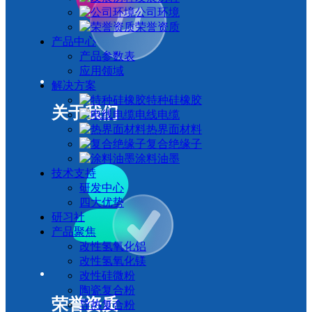
公司环境
荣誉资质
产品中心
产品参数表
应用领域
解决方案
特种硅橡胶
关于我们
电线电缆
热界面材料
复合绝缘子
涂料油墨
技术支持
研发中心
四大优势
研习社
产品聚焦
改性氢氧化铝
改性氢氧化镁
改性硅微粉
陶瓷复合粉
荣誉资质
导热复合粉