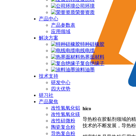
公司环境
荣誉资质
产品中心
产品参数表
应用领域
解决方案
特种硅橡胶
电线电缆
热界面材料
复合绝缘子
涂料油墨
技术支持
研发中心
四大优势
研习社
产品聚焦
改性氢氧化铝
hico
改性氢氧化镁
导热粉在胶黏剂领域的精
改性硅微粉
技术的不断发展，导热粉
陶瓷复合粉
导热复合粉