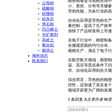
精密制备是导热粉应用中
云母粉
小、形状、分布等关键参
硫酸钡
导热性能，为各行业的高
硅微粉
硅灰石
自动化应用是导热粉生产
滑石粉
量控制，提高了生产效率
凹凸棒土
加快了产品研发和上市速
光扩散剂
高岭土
在电子行业中，精密制备
氧化铝
在微观层面的均匀分布，
膨润土
规模生产，满足了电子行
海科动态
在航空航天领域，精密制
联系我们
温、高压等恶劣条件下仍
求。自动化应用则在大规
综合而言，导热粉的精密
控性，还加速了其在各个
领域开辟更为广阔的发展
0 条回复
A
文章作者
M
管