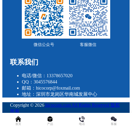
微信公众号
客服微信
联系我们
电话/微信：13378657020
QQ：3045576844
邮箱：hicocorp@foxmail.com
地址：深圳市龙岗区华南城发展中心
Copyright © 2026
hicocorp.com All Rights Reserved 版权
所有
・
粤ICP备2023109800号
查询 30 次，耗时 0.2909 秒
首页
产品
电话
客服