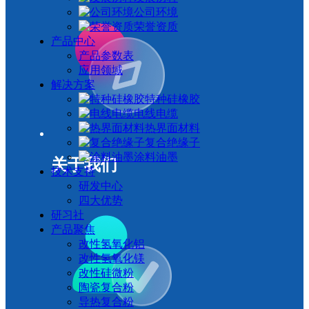
公司环境
荣誉资质
产品中心
产品参数表
应用领域
解决方案
特种硅橡胶
电线电缆
热界面材料
复合绝缘子
涂料油墨
关于我们
技术支持
研发中心
四大优势
研习社
产品聚焦
改性氢氧化铝
改性氢氧化镁
改性硅微粉
陶瓷复合粉
导热复合粉