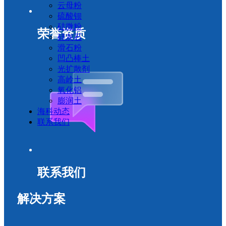
云母粉
硫酸钡
硅微粉
荣誉资质
硅灰石
滑石粉
凹凸棒土
光扩散剂
高岭土
氧化铝
膨润土
海科动态
联系我们
联系我们
解决方案