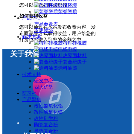
您可以在此处购买积分
公司环境
荣誉资质
如何获得收益
产品中心
产品参数表
您可以通过在本站发布收费内容、发
应用领域
布商品等方式获得收益，用户给您的
解决方案
打赏也将进入到您的余额之中
特种硅橡胶
电线电缆
关于我们
热界面材料
复合绝缘子
涂料油墨
技术支持
研发中心
四大优势
研习社
产品聚焦
改性氢氧化铝
改性氢氧化镁
改性硅微粉
陶瓷复合粉
导热复合粉