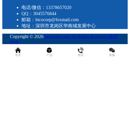
电话/微信：13378657020
QQ：3045576844
邮箱：hicocorp@foxmail.com
地址：深圳市龙岗区华南城发展中心
Copyright © 2026
hicocorp.com All Rights Reserved 版权
所有
・
粤ICP备2023109800号
查询 30 次，耗时 0.2629 秒
首页
产品
电话
客服