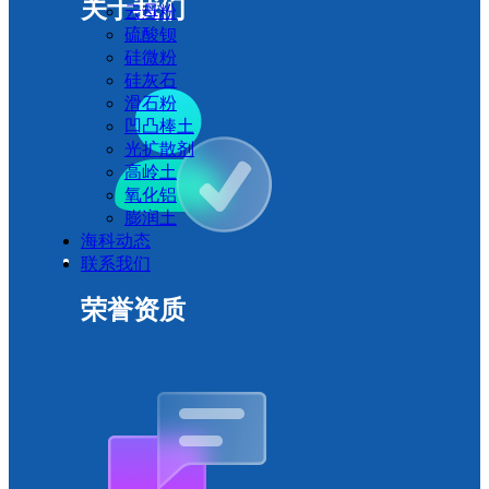
关于我们
云母粉
硫酸钡
硅微粉
硅灰石
滑石粉
凹凸棒土
光扩散剂
高岭土
氧化铝
膨润土
海科动态
联系我们
荣誉资质