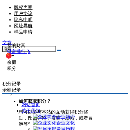
版权声明
用户协议
隐私申明
网址导航
样品申请
文章
我的财富
财富排行 ❯
余额
积分
积分记录
余额记录
×
如何获取积分？
网站首页
关于我们
您可以参与本站的互动获得积分奖
企业简介
励，比如评论，投稿，发帖，或者冒
企业文化
泡等
发展历程