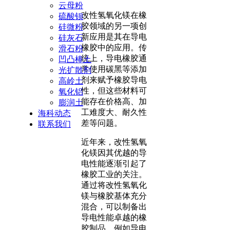
云母粉
改性氢氧化镁在橡
硫酸钡
胶领域的另一项创
硅微粉
新应用是其在导电
硅灰石
橡胶中的应用。传
滑石粉
统上，导电橡胶通
凹凸棒土
常使用碳黑等添加
光扩散剂
剂来赋予橡胶导电
高岭土
性，但这些材料可
氧化铝
能存在价格高、加
膨润土
工难度大、耐久性
海科动态
差等问题。
联系我们
近年来，改性氢氧
化镁因其优越的导
电性能逐渐引起了
橡胶工业的关注。
通过将改性氢氧化
镁与橡胶基体充分
混合，可以制备出
导电性能卓越的橡
胶制品，例如导电