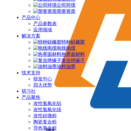
公司环境
荣誉资质
产品中心
产品参数表
应用领域
解决方案
特种硅橡胶
电线电缆
热界面材料
复合绝缘子
涂料油墨
技术支持
研发中心
四大优势
研习社
产品聚焦
改性氢氧化铝
改性氢氧化镁
改性硅微粉
陶瓷复合粉
导热复合粉
hico