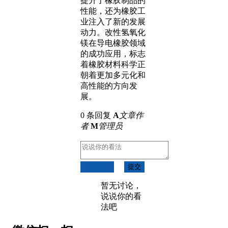
提升了橡胶制品的
性能，还为橡胶工
业注入了新的发展
动力。改性氢氧化
镁在导电橡胶领域
的成功应用，标志
着橡胶材料科学正
朝着更加多元化和
高性能的方向发
展。
0 条回复
A
文章作
者
M
管理员
取消回复
提交
暂无讨论，
说说你的看
法吧