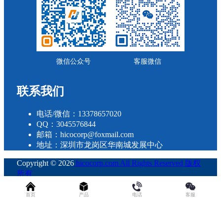
微信公众号
客服微信
联系我们
电话/微信：13378657020
QQ：3045576844
邮箱：hicocorp@foxmail.com
地址：深圳市龙岗区华南城发展中心
Copyright © 2026
hicocorp.com All Rights Reserved 版权
所有
・
粤ICP备2023109800号
查询 29 次，耗时 0.2618 秒
首页
产品
电话
客服