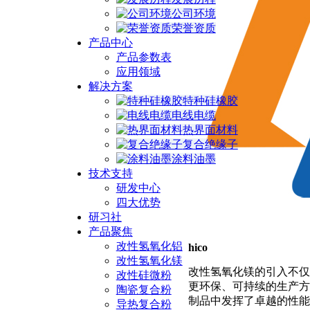
公司环境
荣誉资质
产品中心
产品参数表
应用领域
解决方案
特种硅橡胶
电线电缆
热界面材料
复合绝缘子
涂料油墨
技术支持
研发中心
四大优势
研习社
产品聚焦
改性氢氧化铝
hico
改性氢氧化镁
改性氢氧化镁的引入不仅
改性硅微粉
更环保、可持续的生产方
陶瓷复合粉
制品中发挥了卓越的性能
导热复合粉