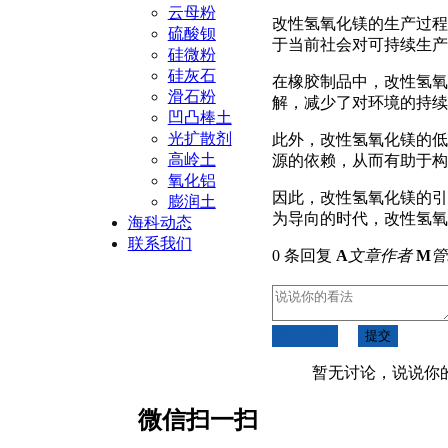
云母粉
改性氢氧化镁的生产过程
硫酸钡
于当前社会对可持续生产
硅微粉
硅灰石
在橡胶制品中，改性氢氧
滑石粉
解，减少了对环境的持续
凹凸棒土
光扩散剂
此外，改性氢氧化镁的低
高岭土
源的依赖，从而有助于构
氧化铝
因此，改性氢氧化镁的引
膨润土
为导向的时代，改性氢氧
海科动态
联系我们
0 条回复
A
文章作者
M
管
取消回复
提交
暂无讨论，说说你
微信扫一扫