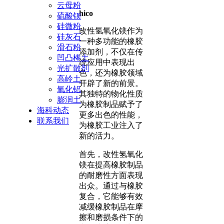
云母粉
hico
硫酸钡
硅微粉
改性氢氧化镁作为
硅灰石
一种多功能的橡胶
滑石粉
添加剂，不仅在传
凹凸棒土
统应用中表现出
光扩散剂
色，还为橡胶领域
高岭土
开辟了新的前景。
氧化铝
其独特的物化性质
膨润土
为橡胶制品赋予了
海科动态
更多出色的性能，
联系我们
为橡胶工业注入了
新的活力。
首先，改性氢氧化
镁在提高橡胶制品
的耐磨性方面表现
出众。通过与橡胶
复合，它能够有效
减缓橡胶制品在摩
擦和磨损条件下的