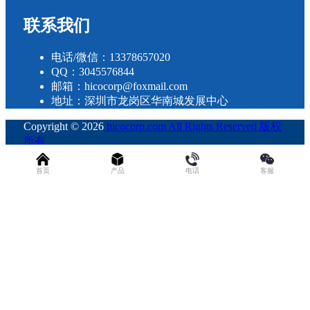
联系我们
电话/微信：13378657020
QQ：3045576844
邮箱：hicocorp@foxmail.com
地址：深圳市龙岗区华南城发展中心
Copyright © 2026
hicocorp.com All Rights Reserved 版权
所有
・
粤ICP备2023109800号
查询 28 次，耗时 0.2579 秒
首页
产品
电话
客服