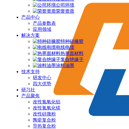
公司环境
荣誉资质
产品中心
产品参数表
应用领域
解决方案
特种硅橡胶
电线电缆
热界面材料
复合绝缘子
涂料油墨
技术支持
研发中心
四大优势
研习社
产品聚焦
改性氢氧化铝
改性氢氧化镁
改性硅微粉
陶瓷复合粉
导热复合粉