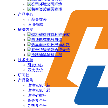
公司环境
荣誉资质
产品中心
产品参数表
应用领域
解决方案
特种硅橡胶
电线电缆
热界面材料
复合绝缘子
涂料油墨
技术支持
研发中心
四大优势
研习社
产品聚焦
改性氢氧化铝
改性氢氧化镁
改性硅微粉
陶瓷复合粉
导热复合粉