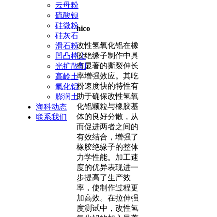
云母粉
硫酸钡
硅微粉
hico
硅灰石
改性氢氧化铝在橡
滑石粉
胶绝缘子制作中具
凹凸棒土
有显著的撕裂伸长
光扩散剂
率增强效应。其吃
高岭土
粉速度快的特性有
氧化铝
助于确保改性氢氧
膨润土
化铝颗粒与橡胶基
海科动态
体的良好分散，从
联系我们
而促进两者之间的
有效结合，增强了
橡胶绝缘子的整体
力学性能。加工速
度的优异表现进一
步提高了生产效
率，使制作过程更
加高效。在拉伸强
度测试中，改性氢