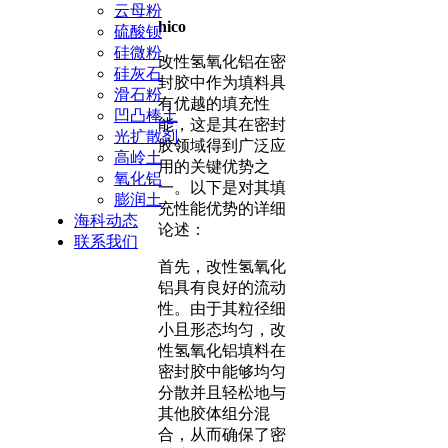
云母粉
hico
硫酸钡
硅微粉
改性氢氧化铝在密
硅灰石
封胶中作为填料具
滑石粉
有优越的填充性
凹凸棒土
能，这是其在密封
光扩散剂
胶领域得到广泛应
高岭土
用的关键优势之
氧化铝
一。以下是对其填
膨润土
充性能优势的详细
海科动态
论述：
联系我们
首先，改性氢氧化
铝具有良好的流动
性。由于其粒径细
小且形态均匀，改
性氢氧化铝填料在
密封胶中能够均匀
分散并且轻松地与
其他胶体组分混
合，从而确保了密