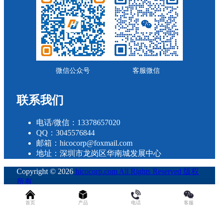
微信公众号
客服微信
联系我们
电话/微信：13378657020
QQ：3045576844
邮箱：hicocorp@foxmail.com
地址：深圳市龙岗区华南城发展中心
Copyright © 2026
hicocorp.com All Rights Reserved 版权
所有
・
粤ICP备2023109800号
查询 34 次，耗时 0.2488 秒
首页
产品
电话
客服