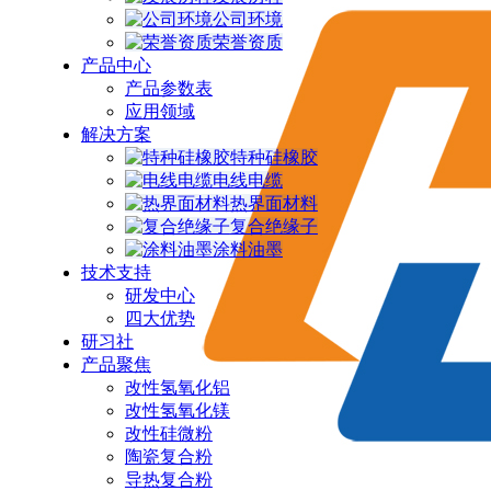
公司环境
荣誉资质
产品中心
产品参数表
应用领域
解决方案
特种硅橡胶
电线电缆
热界面材料
复合绝缘子
涂料油墨
技术支持
研发中心
四大优势
研习社
产品聚焦
改性氢氧化铝
改性氢氧化镁
改性硅微粉
陶瓷复合粉
导热复合粉