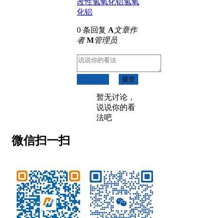
改性氢氧化铝
氢氧
化铝
0 条回复
A
文章作
者
M
管理员
取消回复
提交
暂无讨论，
说说你的看
法吧
微信扫一扫