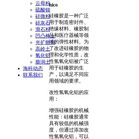
云母粉
hico
硫酸钡
硅橡胶是一种广泛
硅微粉
用于制造密封件、
硅灰石
绝缘材料、橡胶制
滑石粉
品和医疗器械等领
凹凸棒土
域的弹性材料。为
光扩散剂
了改进硅橡胶的物
高岭土
理和化学性质，改
氧化铝
性氢氧化铝被广泛
膨润土
用于硅橡胶的生
海科动态
产，以满足不同应
联系我们
用领域的要求。
改性氢氧化铝的应
用：
增强硅橡胶的机械
性能：硅橡胶通常
具有较低的机械强
度，但通过添加改
性氢氧化铝，可以