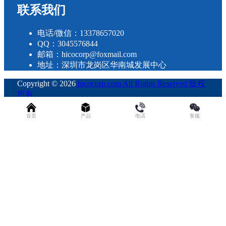
联系我们
电话/微信：13378657020
QQ：3045576844
邮箱：hicocorp@foxmail.com
地址：深圳市龙岗区华南城发展中心
Copyright © 2026
hicocorp.com All Rights Reserved 版权
所有
・
粤ICP备2023109800号
查询 35 次，耗时 0.2958 秒
首页
产品
电话
客服