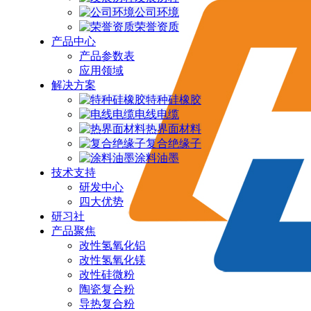
公司环境
荣誉资质
产品中心
产品参数表
应用领域
解决方案
特种硅橡胶
电线电缆
热界面材料
复合绝缘子
涂料油墨
技术支持
研发中心
四大优势
研习社
产品聚焦
改性氢氧化铝
改性氢氧化镁
改性硅微粉
陶瓷复合粉
导热复合粉