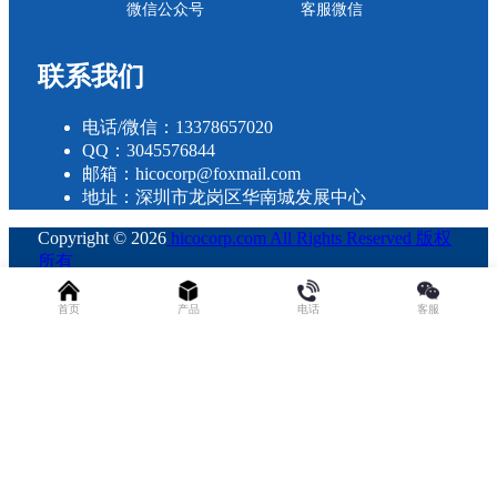
微信公众号
客服微信
联系我们
电话/微信：13378657020
QQ：3045576844
邮箱：hicocorp@foxmail.com
地址：深圳市龙岗区华南城发展中心
Copyright © 2026
hicocorp.com All Rights Reserved 版权
所有
・
粤ICP备2023109800号
查询 30 次，耗时 0.2529 秒
首页
产品
电话
客服