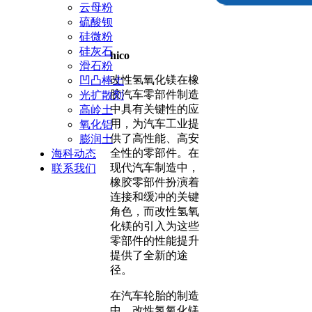
云母粉
硫酸钡
硅微粉
硅灰石
hico
滑石粉
改性氢氧化镁在橡
凹凸棒土
胶汽车零部件制造
光扩散剂
中具有关键性的应
高岭土
用，为汽车工业提
氧化铝
供了高性能、高安
膨润土
全性的零部件。在
海科动态
现代汽车制造中，
联系我们
橡胶零部件扮演着
连接和缓冲的关键
角色，而改性氢氧
化镁的引入为这些
零部件的性能提升
提供了全新的途
径。
在汽车轮胎的制造
中，改性氢氧化镁