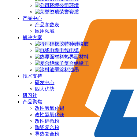
公司环境
荣誉资质
产品中心
产品参数表
应用领域
解决方案
特种硅橡胶
电线电缆
热界面材料
复合绝缘子
涂料油墨
技术支持
研发中心
四大优势
研习社
产品聚焦
改性氢氧化铝
改性氢氧化镁
改性硅微粉
陶瓷复合粉
导热复合粉