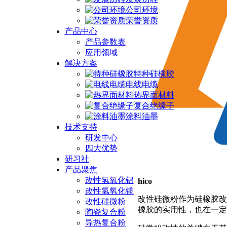
公司环境
荣誉资质
产品中心
产品参数表
应用领域
解决方案
特种硅橡胶
电线电缆
热界面材料
复合绝缘子
涂料油墨
技术支持
研发中心
四大优势
研习社
产品聚焦
改性氢氧化铝
hico
改性氢氧化镁
改性硅微粉作为硅橡胶改
改性硅微粉
橡胶的实用性，也在一定
陶瓷复合粉
导热复合粉