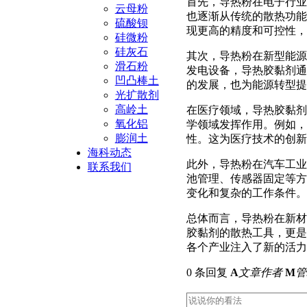
首先，导热粉在电子行业
云母粉
也逐渐从传统的散热功能
硫酸钡
现更高的精度和可控性，
硅微粉
硅灰石
其次，导热粉在新型能源
滑石粉
发电设备，导热胶黏剂通
凹凸棒土
的发展，也为能源转型提
光扩散剂
高岭土
在医疗领域，导热胶黏剂
氧化铝
学领域发挥作用。例如，
膨润土
性。这为医疗技术的创新
海科动态
此外，导热粉在汽车工业
联系我们
池管理、传感器固定等方
变化和复杂的工作条件。
总体而言，导热粉在新材
胶黏剂的散热工具，更是
各个产业注入了新的活力
0 条回复
A
文章作者
M
管