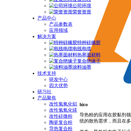
公司环境
荣誉资质
产品中心
产品参数表
应用领域
解决方案
特种硅橡胶
电线电缆
热界面材料
复合绝缘子
涂料油墨
技术支持
研发中心
四大优势
研习社
产品聚焦
改性氢氧化铝
hico
改性氢氧化镁
导热粉的应用在胶黏剂领
改性硅微粉
统的散热需求，而且在多
陶瓷复合粉
导热复合粉