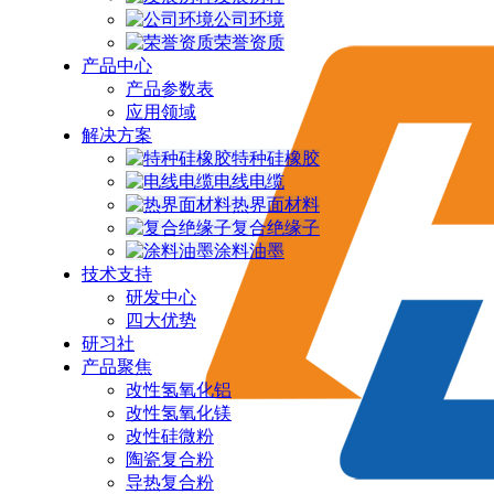
公司环境
荣誉资质
产品中心
产品参数表
应用领域
解决方案
特种硅橡胶
电线电缆
热界面材料
复合绝缘子
涂料油墨
技术支持
研发中心
四大优势
研习社
产品聚焦
改性氢氧化铝
改性氢氧化镁
改性硅微粉
陶瓷复合粉
导热复合粉