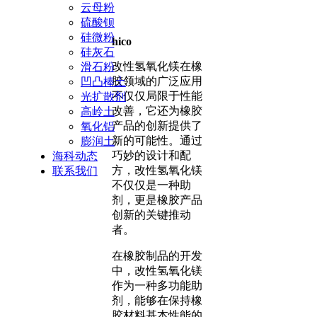
云母粉
硫酸钡
硅微粉
hico
硅灰石
改性氢氧化镁在橡
滑石粉
胶领域的广泛应用
凹凸棒土
不仅仅局限于性能
光扩散剂
改善，它还为橡胶
高岭土
产品的创新提供了
氧化铝
新的可能性。通过
膨润土
巧妙的设计和配
海科动态
方，改性氢氧化镁
联系我们
不仅仅是一种助
剂，更是橡胶产品
创新的关键推动
者。
在橡胶制品的开发
中，改性氢氧化镁
作为一种多功能助
剂，能够在保持橡
胶材料基本性能的