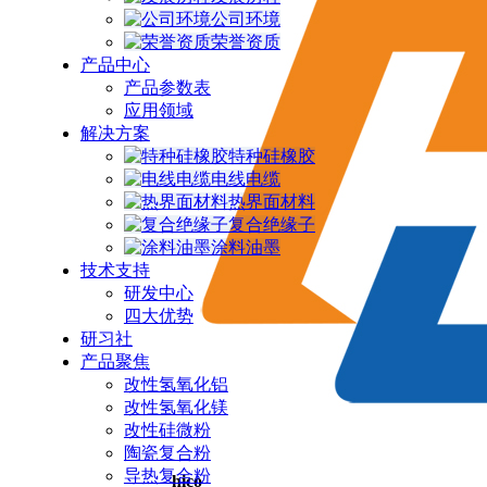
公司环境
荣誉资质
产品中心
产品参数表
应用领域
解决方案
特种硅橡胶
电线电缆
热界面材料
复合绝缘子
涂料油墨
技术支持
研发中心
四大优势
研习社
产品聚焦
改性氢氧化铝
改性氢氧化镁
改性硅微粉
陶瓷复合粉
导热复合粉
hico