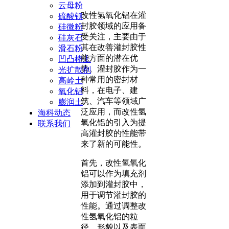
云母粉
改性氢氧化铝在灌
硫酸钡
封胶领域的应用备
硅微粉
受关注，主要由于
硅灰石
其在改善灌封胶性
滑石粉
能方面的潜在优
凹凸棒土
势。灌封胶作为一
光扩散剂
种常用的密封材
高岭土
料，在电子、建
氧化铝
筑、汽车等领域广
膨润土
泛应用，而改性氢
海科动态
氧化铝的引入为提
联系我们
高灌封胶的性能带
来了新的可能性。
首先，改性氢氧化
铝可以作为填充剂
添加到灌封胶中，
用于调节灌封胶的
性能。通过调整改
性氢氧化铝的粒
径、形貌以及表面