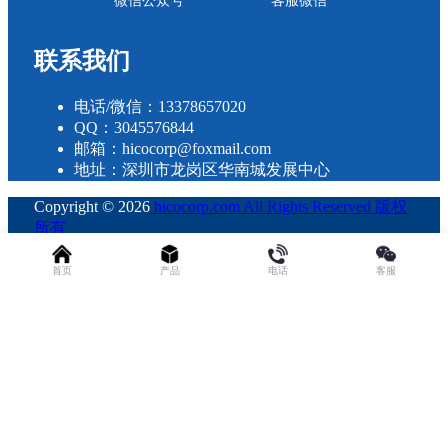
微信公众号
客服微信
联系我们
电话/微信：13378657020
QQ：3045576844
邮箱：hicocorp@foxmail.com
地址：深圳市龙岗区华南城发展中心
Copyright © 2026
hicocorp.com All Rights Reserved 版权
所有
・
粤ICP备2023109800号
查询 28 次，耗时 0.2956 秒
首页
产品
电话
客服