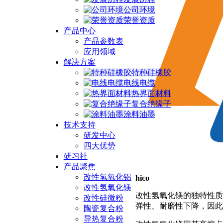
公司环境
荣誉资质
产品中心
产品参数表
应用领域
解决方案
特种硅橡胶
电线电缆
热界面材料
复合绝缘子
涂料油墨
技术支持
研发中心
四大优势
研习社
产品聚焦
改性氢氧化铝
hico
改性氢氧化镁
改性氢氧化镁的独特性质
改性硅微粉
弹性、耐磨性下降，因此
陶瓷复合粉
导热复合粉