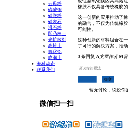
改性氢氧化镁因其高熔点
云母粉
橡胶不仅具备传统橡胶的
硫酸钡
硅微粉
这一创新的应用推动了橡
硅灰石
的融合，不仅为传统橡胶
滑石粉
可能性。
凹凸棒土
光扩散剂
这种创新的材料组合在一
高岭土
了可行的解决方案，推动
氧化铝
0 条回复
A
文章作者
M
管
膨润土
海科动态
联系我们
取消回复
提交
暂无讨论，说说你
微信扫一扫