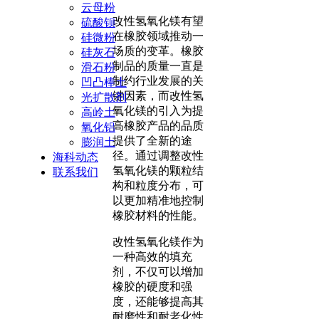
云母粉
改性氢氧化镁有望
硫酸钡
在橡胶领域推动一
硅微粉
场质的变革。橡胶
硅灰石
制品的质量一直是
滑石粉
制约行业发展的关
凹凸棒土
键因素，而改性氢
光扩散剂
氧化镁的引入为提
高岭土
高橡胶产品的品质
氧化铝
提供了全新的途
膨润土
径。通过调整改性
海科动态
氢氧化镁的颗粒结
联系我们
构和粒度分布，可
以更加精准地控制
橡胶材料的性能。
改性氢氧化镁作为
一种高效的填充
剂，不仅可以增加
橡胶的硬度和强
度，还能够提高其
耐磨性和耐老化性