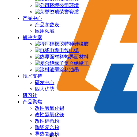
公司环境
荣誉资质
产品中心
产品参数表
应用领域
解决方案
特种硅橡胶
电线电缆
热界面材料
复合绝缘子
涂料油墨
技术支持
研发中心
四大优势
研习社
产品聚焦
改性氢氧化铝
改性氢氧化镁
改性硅微粉
陶瓷复合粉
导热复合粉
hico