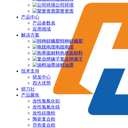
公司环境
荣誉资质
产品中心
产品参数表
应用领域
解决方案
特种硅橡胶
电线电缆
热界面材料
复合绝缘子
涂料油墨
技术支持
研发中心
四大优势
研习社
产品聚焦
改性氢氧化铝
改性氢氧化镁
改性硅微粉
陶瓷复合粉
导热复合粉