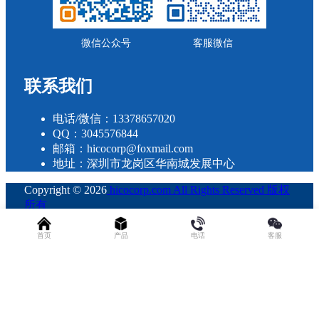
微信公众号
客服微信
联系我们
电话/微信：13378657020
QQ：3045576844
邮箱：hicocorp@foxmail.com
地址：深圳市龙岗区华南城发展中心
Copyright © 2026
hicocorp.com All Rights Reserved 版权
所有
・
粤ICP备2023109800号
查询 29 次，耗时 0.2962 秒
首页
产品
电话
客服