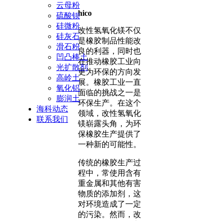
云母粉
hico
硫酸钡
硅微粉
改性氢氧化镁不仅
硅灰石
是橡胶制品性能改
滑石粉
良的利器，同时也
凹凸棒土
在推动橡胶工业向
光扩散剂
更为环保的方向发
高岭土
展。橡胶工业一直
氧化铝
面临的挑战之一是
膨润土
环保生产。在这个
海科动态
领域，改性氢氧化
联系我们
镁崭露头角，为环
保橡胶生产提供了
一种新的可能性。
传统的橡胶生产过
程中，常使用含有
重金属和其他有害
物质的添加剂，这
对环境造成了一定
的污染。然而，改