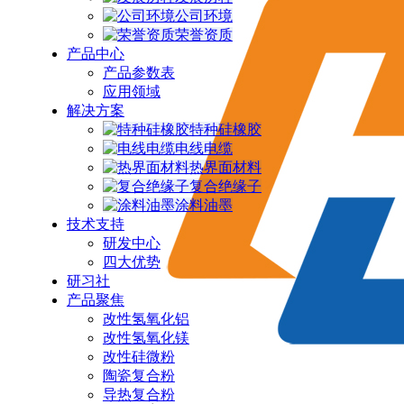
公司环境
荣誉资质
产品中心
产品参数表
应用领域
解决方案
特种硅橡胶
电线电缆
热界面材料
复合绝缘子
涂料油墨
技术支持
研发中心
四大优势
研习社
产品聚焦
改性氢氧化铝
改性氢氧化镁
改性硅微粉
陶瓷复合粉
导热复合粉