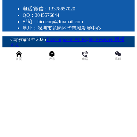
电话/微信：13378657020
QQ：3045576844
邮箱：hicocorp@foxmail.com
地址：深圳市龙岗区华南城发展中心
Copyright © 2026
hicocorp.com All Rights Reserved 版权
所有
・
粤ICP备2023109800号
查询 28 次，耗时 0.2665 秒
首页
产品
电话
客服