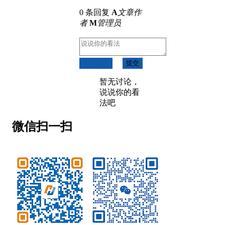
0 条回复
A
文章作
者
M
管理员
取消回复
提交
暂无讨论，
说说你的看
法吧
微信扫一扫