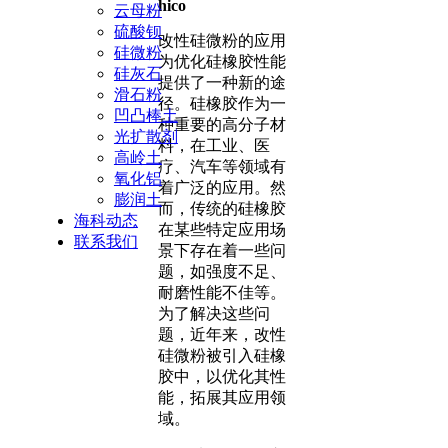
hico
云母粉
硫酸钡
改性硅微粉的应用
硅微粉
为优化硅橡胶性能
硅灰石
提供了一种新的途
滑石粉
径。硅橡胶作为一
凹凸棒土
种重要的高分子材
光扩散剂
料，在工业、医
高岭土
疗、汽车等领域有
氧化铝
着广泛的应用。然
膨润土
而，传统的硅橡胶
海科动态
在某些特定应用场
联系我们
景下存在着一些问
题，如强度不足、
耐磨性能不佳等。
为了解决这些问
题，近年来，改性
硅微粉被引入硅橡
胶中，以优化其性
能，拓展其应用领
域。