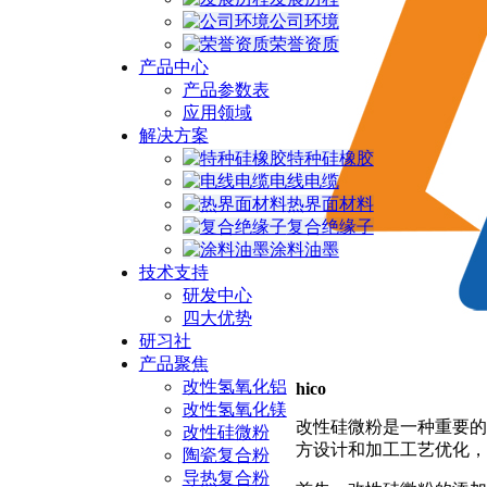
公司环境
荣誉资质
产品中心
产品参数表
应用领域
解决方案
特种硅橡胶
电线电缆
热界面材料
复合绝缘子
涂料油墨
技术支持
研发中心
四大优势
研习社
产品聚焦
改性氢氧化铝
hico
改性氢氧化镁
改性硅微粉是一种重要的
改性硅微粉
方设计和加工工艺优化，
陶瓷复合粉
导热复合粉