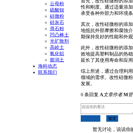
首先，改性硅微粉的添加
云母粉
性和刚度。通过适量添加
硫酸钡
承受各种外部力和环境条
硅微粉
硅灰石
其次，改性硅微粉的添加
滑石粉
地抵抗外部摩擦和腐蚀介
凹凸棒土
期保持良好的性能和外观
光扩散剂
高岭土
此外，改性硅微粉的添加
氧化铝
效地提高塑料制品的热稳
膨润土
延长了其使用寿命和应用
海科动态
综上所述，通过合理利用
联系我们
领域的需求。改性硅微粉
发展。
0 条回复
A
文章作者
M
管
取消回复
提交
暂无讨论，说说你