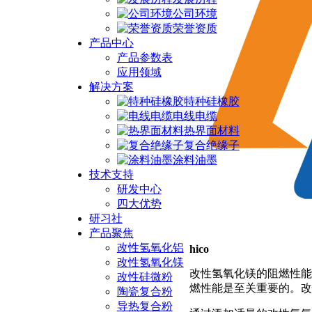
公司环境
荣誉资质
产品中心
产品参数表
应用领域
解决方案
特种硅橡胶
电线电缆
热界面材料
复合绝缘子
涂料油墨
技术支持
研发中心
四大优势
研习社
产品聚焦
改性氢氧化铝
hico
改性氢氧化镁
改性氢氧化镁的阻燃性能
改性硅微粉
燃性能是至关重要的。改
陶瓷复合粉
导热复合粉