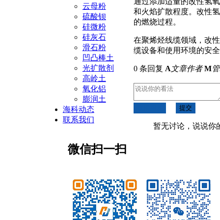
通过添加适量的改性氢氧
云母粉
和火焰扩散程度。改性氢
硫酸钡
的燃烧过程。
硅微粉
硅灰石
在聚烯烃线缆领域，改性
滑石粉
缆设备和使用环境的安全
凹凸棒土
光扩散剂
0 条回复
A
文章作者
M
管
高岭土
氧化铝
膨润土
取消回复
提交
海科动态
联系我们
暂无讨论，说说你
微信扫一扫