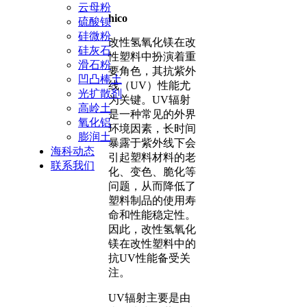
云母粉
hico
硫酸钡
硅微粉
改性氢氧化镁在改
硅灰石
性塑料中扮演着重
滑石粉
要角色，其抗紫外
凹凸棒土
线（UV）性能尤
光扩散剂
为关键。UV辐射
高岭土
是一种常见的外界
氧化铝
环境因素，长时间
膨润土
暴露于紫外线下会
海科动态
引起塑料材料的老
联系我们
化、变色、脆化等
问题，从而降低了
塑料制品的使用寿
命和性能稳定性。
因此，改性氢氧化
镁在改性塑料中的
抗UV性能备受关
注。
UV辐射主要是由