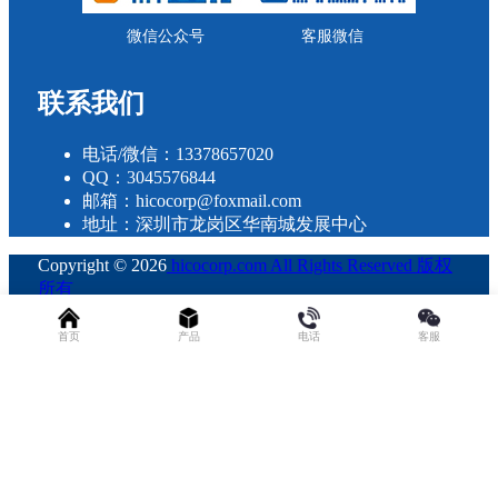
微信公众号
客服微信
联系我们
电话/微信：13378657020
QQ：3045576844
邮箱：hicocorp@foxmail.com
地址：深圳市龙岗区华南城发展中心
Copyright © 2026
hicocorp.com All Rights Reserved 版权
所有
・
粤ICP备2023109800号
查询 34 次，耗时 0.2697 秒
首页
产品
电话
客服