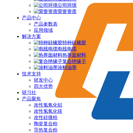
公司环境
荣誉资质
产品中心
产品参数表
应用领域
解决方案
特种硅橡胶
电线电缆
热界面材料
复合绝缘子
涂料油墨
技术支持
研发中心
四大优势
研习社
产品聚焦
改性氢氧化铝
改性氢氧化镁
改性硅微粉
陶瓷复合粉
导热复合粉