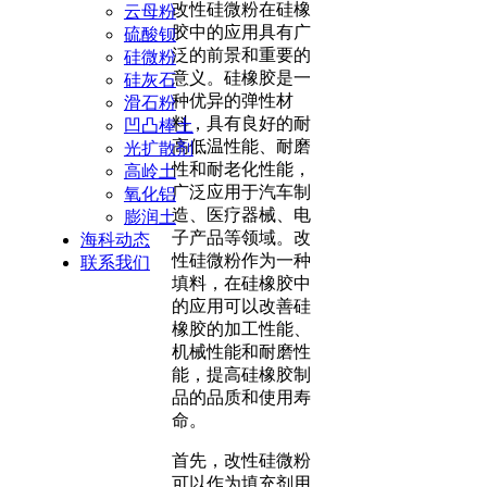
改性硅微粉在硅橡
云母粉
胶中的应用具有广
硫酸钡
泛的前景和重要的
硅微粉
意义。硅橡胶是一
硅灰石
种优异的弹性材
滑石粉
料，具有良好的耐
凹凸棒土
高低温性能、耐磨
光扩散剂
性和耐老化性能，
高岭土
广泛应用于汽车制
氧化铝
造、医疗器械、电
膨润土
子产品等领域。改
海科动态
性硅微粉作为一种
联系我们
填料，在硅橡胶中
的应用可以改善硅
橡胶的加工性能、
机械性能和耐磨性
能，提高硅橡胶制
品的品质和使用寿
命。
首先，改性硅微粉
可以作为填充剂用