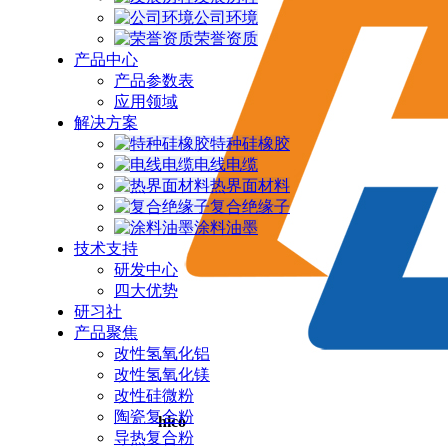
公司环境
荣誉资质
产品中心
产品参数表
应用领域
解决方案
特种硅橡胶
电线电缆
热界面材料
复合绝缘子
涂料油墨
技术支持
研发中心
四大优势
研习社
产品聚焦
改性氢氧化铝
改性氢氧化镁
改性硅微粉
陶瓷复合粉
hico
导热复合粉