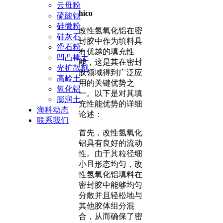
云母粉
hico
硫酸钡
硅微粉
改性氢氧化铝在密
硅灰石
封胶中作为填料具
滑石粉
有优越的填充性
凹凸棒土
能，这是其在密封
光扩散剂
胶领域得到广泛应
高岭土
用的关键优势之
氧化铝
一。以下是对其填
膨润土
充性能优势的详细
海科动态
论述：
联系我们
首先，改性氢氧化
铝具有良好的流动
性。由于其粒径细
小且形态均匀，改
性氢氧化铝填料在
密封胶中能够均匀
分散并且轻松地与
其他胶体组分混
合，从而确保了密