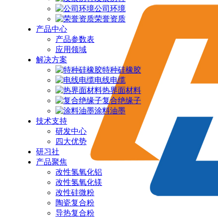
公司环境
荣誉资质
产品中心
产品参数表
应用领域
解决方案
特种硅橡胶
电线电缆
热界面材料
复合绝缘子
涂料油墨
技术支持
研发中心
四大优势
研习社
产品聚焦
改性氢氧化铝
改性氢氧化镁
改性硅微粉
陶瓷复合粉
导热复合粉