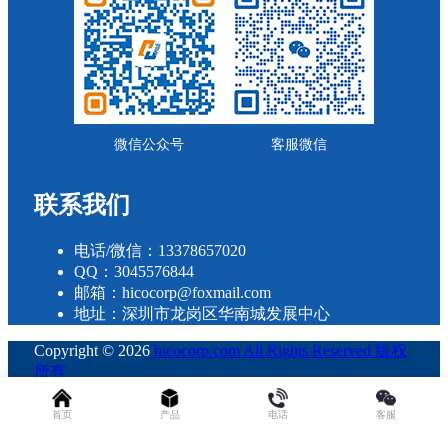
微信公众号
客服微信
联系我们
电话/微信：13378657020
QQ：3045576844
邮箱：hicocorp@foxmail.com
地址：深圳市龙岗区华南城发展中心
Copyright © 2026
hicocorp.com All Rights Reserved 版权
所有
・
粤ICP备2023109800号
查询 27 次，耗时 0.3981 秒
首页
产品
电话
客服