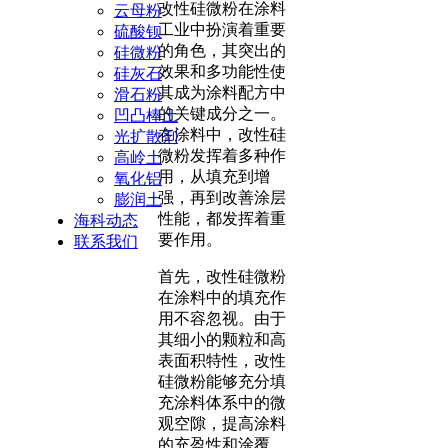
改性硅微粉在涂料
云母粉
工业中扮演着重要
硫酸钡
的角色，其突出的
硅微粉
效果和多功能性使
硅灰石
其成为涂料配方中
滑石粉
的关键成分之一。
凹凸棒土
在涂料中，改性硅
光扩散剂
微粉发挥着多种作
高岭土
用，从填充到增
氧化铝
强，再到改善涂层
膨润土
性能，都发挥着重
海科动态
要作用。
联系我们
首先，改性硅微粉
在涂料中的填充作
用不容忽视。由于
其细小的颗粒和高
表面积特性，改性
硅微粉能够充分填
充涂料体系中的微
观空隙，提高涂料
的充盈性和涂覆