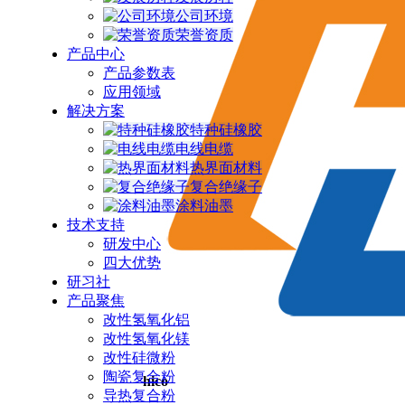
公司环境
荣誉资质
产品中心
产品参数表
应用领域
解决方案
特种硅橡胶
电线电缆
热界面材料
复合绝缘子
涂料油墨
技术支持
研发中心
四大优势
研习社
产品聚焦
改性氢氧化铝
改性氢氧化镁
改性硅微粉
陶瓷复合粉
hico
导热复合粉