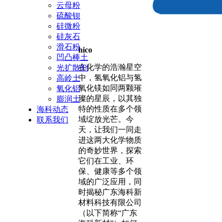
云母粉
硫酸钡
硅微粉
硅灰石
滑石粉
hico
凹凸棒土
在化学的浩瀚星空
光扩散剂
中，氢氧化铝与氢
高岭土
氧化镁如同两颗璀
氧化铝
璨的星辰，以其独
膨润土
特的性质在多个领
海科动态
域绽放光芒。今
联系我们
天，让我们一同走
进这两大化学物质
的奇妙世界，探索
它们在工业、环
保、健康等多个领
域的广泛应用，同
时揭秘广东海科新
材料科技有限公司
（以下简称“广东