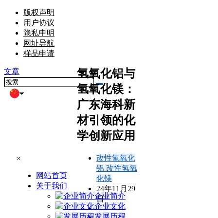
版权声明
用户协议
隐私申明
网址导航
样品申请
氢氧化铝与
文章
氢氧化镁：
广东海科新
材引领的化
学创新应用
改性氢氧化
×
铝
改性氢氧
网站首页
化镁
关于我们
24年11月29
企业简介
日
企业文化
发展历程