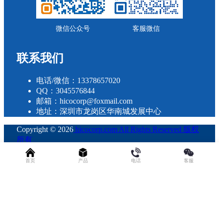
微信公众号
客服微信
联系我们
电话/微信：13378657020
QQ：3045576844
邮箱：hicocorp@foxmail.com
地址：深圳市龙岗区华南城发展中心
Copyright © 2026
hicocorp.com All Rights Reserved 版权
所有
・
粤ICP备2023109800号
查询 28 次，耗时 0.2555 秒
首页
产品
电话
客服