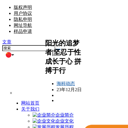
版权声明
用户协议
隐私申明
网址导航
样品申请
阳光的追梦
文章
者|坚忍于性
成长于心 拼
搏于行
海科动态
23年12月2日
×
网站首页
关于我们
企业简介
企业文化
发展历程