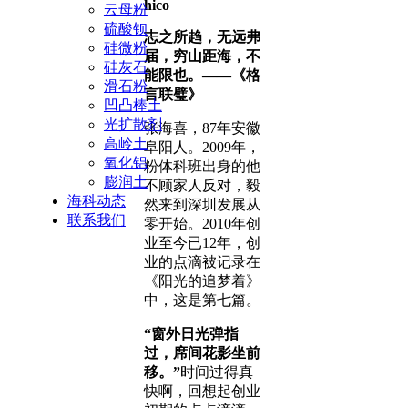
hico
云母粉
硫酸钡
志之所趋，无远弗
硅微粉
届，穷山距海，不
硅灰石
能限也。——《格
滑石粉
言联璧》
凹凸棒土
光扩散剂
张海喜，87年安徽
高岭土
阜阳人。2009年，
氧化铝
粉体科班出身的他
膨润土
不顾家人反对，毅
海科动态
然来到深圳发展从
联系我们
零开始。2010年创
业至今已12年，创
业的点滴被记录在
《阳光的追梦着》
中，这是第七篇。
“窗外日光弹指
过，席间花影坐前
移。”
时间过得真
快啊，回想起创业