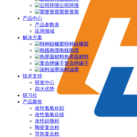
公司环境
荣誉资质
产品中心
产品参数表
应用领域
解决方案
特种硅橡胶
电线电缆
热界面材料
复合绝缘子
涂料油墨
技术支持
研发中心
四大优势
研习社
产品聚焦
改性氢氧化铝
改性氢氧化镁
改性硅微粉
陶瓷复合粉
导热复合粉