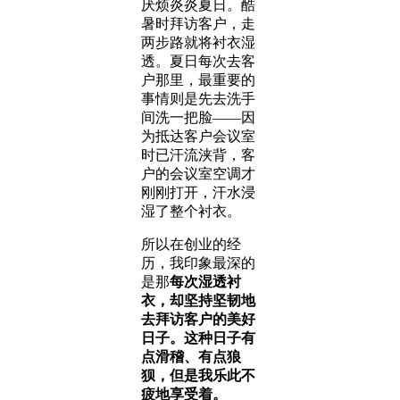
厌烦炎炎夏日。酷
暑时拜访客户，走
两步路就将衬衣湿
透。夏日每次去客
户那里，最重要的
事情则是先去洗手
间洗一把脸——因
为抵达客户会议室
时已汗流浃背，客
户的会议室空调才
刚刚打开，汗水浸
湿了整个衬衣。
所以在创业的经
历，我印象最深的
是那
每次湿透衬
衣，却坚持坚韧地
去拜访客户的美好
日子。这种日子有
点滑稽、有点狼
狈，但是我乐此不
疲地享受着。