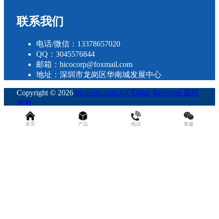
联系我们
电话/微信：13378657020
QQ：3045576844
邮箱：hicocorp@foxmail.com
地址：深圳市龙岗区华南城发展中心
Copyright © 2026
hicocorp.com All Rights Reserved 版权
所有
・
粤ICP备2023109800号
查询 30 次，耗时 0.3054 秒
首页
产品
电话
客服