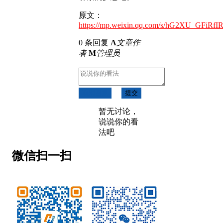
原文：
https://mp.weixin.qq.com/s/hG2XU_GFiR
0 条回复
A
文章作
者
M
管理员
取消回复
提交
暂无讨论，
说说你的看
法吧
微信扫一扫