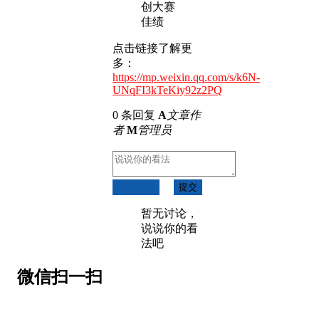
点击链接了解更
多：
https://mp.weixin.qq.com/s/k6N-
UNqFI3kTeKiy92z2PQ
0 条回复
A
文章作
者
M
管理员
取消回复
提交
暂无讨论，
说说你的看
法吧
微信扫一扫