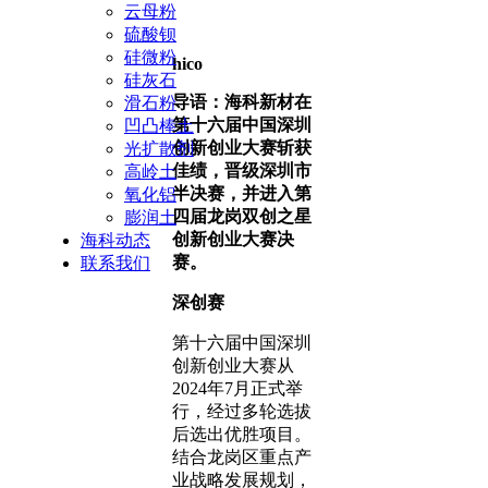
云母粉
硫酸钡
硅微粉
hico
硅灰石
导语：
海科新材在
滑石粉
第十六届中国深圳
凹凸棒土
创新创业大赛斩获
光扩散剂
佳绩，晋级深圳市
高岭土
半决赛，并进入第
氧化铝
四届龙岗双创之星
膨润土
创新创业大赛决
海科动态
赛。
联系我们
深创赛
第十六届中国深圳
创新创业大赛从
2024年7月正式举
行，经过多轮选拔
后选出优胜项目。
结合龙岗区重点产
业战略发展规划，