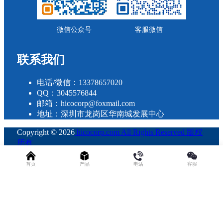
微信公众号
客服微信
联系我们
电话/微信：13378657020
QQ：3045576844
邮箱：hicocorp@foxmail.com
地址：深圳市龙岗区华南城发展中心
Copyright © 2026
hicocorp.com All Rights Reserved 版权
所有
・
粤ICP备2023109800号
查询 30 次，耗时 0.3068 秒
首页
产品
电话
客服