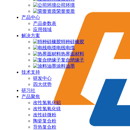
公司环境
荣誉资质
产品中心
产品参数表
应用领域
解决方案
特种硅橡胶
电线电缆
热界面材料
复合绝缘子
涂料油墨
技术支持
研发中心
四大优势
研习社
产品聚焦
改性氢氧化铝
改性氢氧化镁
改性硅微粉
陶瓷复合粉
导热复合粉