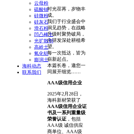
云母粉
时光荏苒，岁物丰
硫酸钡
成。
硅微粉
我们于行业盛会中
硅灰石
洞见趋势，在战略
滑石粉
升级时聚势破局，
凹凸棒土
向研发深处耕植希
光扩散剂
望。
高岭土
每一次抵达，皆为
氧化铝
崭新起点。
膨润土
本篇长卷，邀您一
海科动态
同展开细览……
联系我们
AAA级信用企业
2025年2月28日，
海科新材荣获了
AAA级信用企业证
书及一系列重量级
荣誉认证
，包括
AAA级 诚信供应
商单位、AAA级