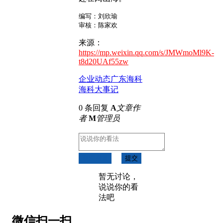
编写：刘欣瑜
审核：陈家欢
来源：
https://mp.weixin.qq.com/s/JMWmoMl9K-
t8d20UAf55zw
企业动态
广东海科
海科大事记
0 条回复
A
文章作
者
M
管理员
取消回复
提交
暂无讨论，
说说你的看
法吧
微信扫一扫