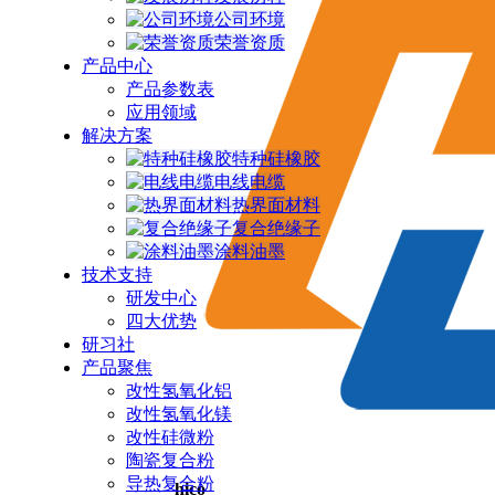
公司环境
荣誉资质
产品中心
产品参数表
应用领域
解决方案
特种硅橡胶
电线电缆
热界面材料
复合绝缘子
涂料油墨
技术支持
研发中心
四大优势
研习社
产品聚焦
改性氢氧化铝
改性氢氧化镁
改性硅微粉
陶瓷复合粉
导热复合粉
hico