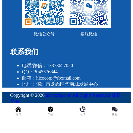
微信公众号
客服微信
联系我们
电话/微信：13378657020
QQ：3045576844
邮箱：hicocorp@foxmail.com
地址：深圳市龙岗区华南城发展中心
Copyright © 2026
hicocorp.com All Rights Reserved 版权
所有
・
粤ICP备2023109800号
查询 32 次，耗时 0.3051 秒
首页
产品
电话
客服