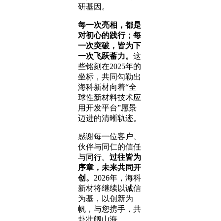
研基因。
每一次亮相，都是
对初心
的践行；
每
一次突破，皆为下
一次飞跃蓄力。
这
些铭刻在2025年的
坐标，共同勾勒出
海科新材向着“全
球性新材料技术应
用开发平台”愿景
迈进的清晰轨迹。
感谢每一位客户、
伙伴与同仁的信任
与同行。
过往皆为
序章，未来共同开
创。
2026年，海科
新材将继续以诚信
为基，以创新为
帆，与您携手，共
赴壮阔山海。