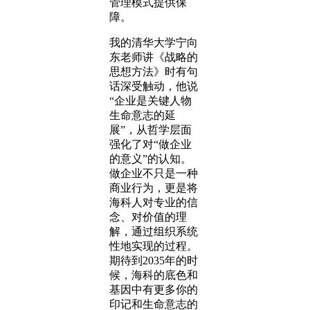
管理模式提供保
障。
我的清华大学宁向
东老师讲《战略的
思想方法》时有句
话深受触动，他说
“企业是关键人物
生命意志的延
展”，从哲学层面
强化了对“做企业
的意义”的认知。
做企业不只是一种
商业行为，更是将
海科人对专业的信
念、对价值的理
解，通过组织系统
性地实现的过程。
期待到2035年的时
候，海科的底色和
基因中有更多你的
印记和生命意志的