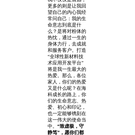
更多的则是让我回
望自己的内心我经
常问自己：我的生
命意志到底是什
么？是将对粉体的
热忱，通过一生的
身体力行，去成就
和服务客户。打造
“全球性新材料技
术应用开发平台”
将是我一生最大的
热爱。那么，各位
家人，你们的热爱
又是什么呢？在海
科成长的路上，你
们的生命意志、热
爱、初心和印记，
也一定能够镌刻在
这一伟大的使命当
中。
“
致虚极，守
静笃
”
，愿你们都