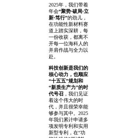
2025年，我们带着
年会
“
聚势
·
破局
·
立
新
·
笃
行
”
的劲儿，
在功能性新材料赛
道上踏实深耕，每
一份收获，都离不
开每一位海科人的
并肩作战与全力以
赴。
科技创新是
我们的
核心动力
，
也顺
应
“
十五五
”
规划和
“
新质生产力
”
的
时
代号召
，我们见证
着这个伟大的时
代，并且很荣幸能
够参与其中。2025
年我们累计申请多
项发明专利和实用
新型专利，在“功