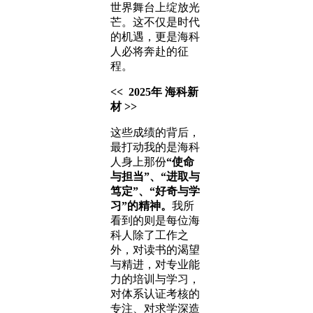
世界舞台上绽放光
芒。这不仅是时代
的机遇，更是海科
人必将奔赴的征
程。
<< 2025年 海科新
材 >>
这些成绩的背后，
最打动我的是海科
人身上那份
“使命
与担当”、“进取与
笃定”、“好奇与学
习”的精神。
我所
看到的则是每位海
科人除了工作之
外，对读书的渴望
与精进，对专业能
力的培训与学习，
对体系认证考核的
专注、对求学深造