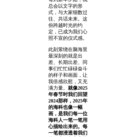
总会以文字的形
式，与大家细数过
往、共话未来。这
份跨越时光的约
定，已成为我们心
照不宣的仪式感。
此刻萦绕在脑海里
最深刻的就是出
差、长期出差、同
事们忙忙碌碌奋斗
的样子和画面，让
我倍感欣慰，又充
满力量。
就像
2025
年春节时我们回望
2024那样，2025年
的海科也像一幅
画，是我们每一位
海科人一笔一笔用
心描绘出来的。每
一笔都浸透着我们