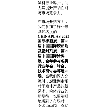
涂料行业客户，助
力其提升产品性能
与市场竞争力。
在市场开拓方面，
我们参加了行业最
具知名度的
CHINAPLAS 2025
国际橡塑展、第28
届中国国际胶粘剂
及密封剂展、第29
届中国国际涂料
展，
全年参与各类
行业年会、峰会、
技术研讨会等
近
20
场。
当我们深入交
流时，感受到市场
对于粉体产品的新
需求、粉体行业的
新期待，也更清晰
地听到了市场对一
个源自中国、享誉