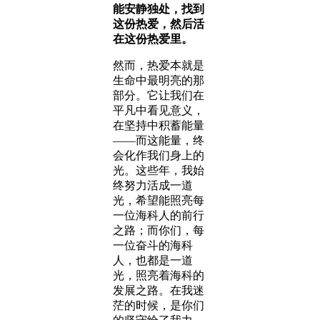
能安静独处，找到
这份热爱，然后活
在这份热爱里。
然而，热爱本就是
生命中最明亮的那
部分。它让我们在
平凡中看见意义，
在坚持中积蓄能量
——而这能量，终
会化作我们身上的
光。这些年，我始
终努力活成一道
光，希望能照亮每
一位海科人的前行
之路；而你们，每
一位奋斗的海科
人，也都是一道
光，照亮着海科的
发展之路。在我迷
茫的时候，是你们