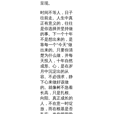
呈现。
时间不等人，日子
往前走。人生中真
正有意义的，往往
是你选择并坚持做
的事。下一个十年
不是想出来的，是
靠每一个“今天”做
出来的。只要你清
楚为什么做，并每
天投入，十年自然
成形。心，是在岁
月中沉淀出的从
容。不必强求，静
下心来做好该做
的。就像树不急着
长高，只是扎根、
向阳。真正成长的
人，不在意一时绽
放，而在根基是否