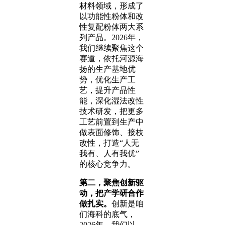
材料领域，形成了
以功能性粉体和改
性复配粉体两大系
列产品。2026年，
我们继续聚焦这个
赛道，依托河源海
扬的生产基地优
势，优化生产工
艺，提升产品性
能，深化湿法改性
技术研发，把更多
工艺前置到生产中
做表面修饰、接枝
改性，打造“人无
我有、人有我优”
的核心竞争力。
第二，聚焦创新驱
动，把产学研合作
做扎实。
创新是咱
们海科的底气，
2026年，我们以