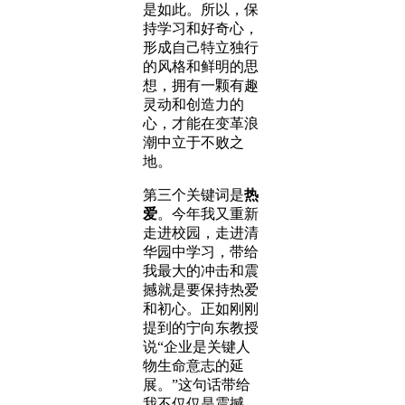
是如此。所以，保
持学习和好奇心，
形成自己特立独行
的风格和鲜明的思
想，拥有一颗有趣
灵动和创造力的
心，才能在变革浪
潮中立于不败之
地。
第三个关键词是
热
爱
。今年我又重新
走进校园，走进清
华园中学习，带给
我最大的冲击和震
撼就是要保持热爱
和初心。正如刚刚
提到的宁向东教授
说“企业是关键人
物生命意志的延
展。”这句话带给
我不仅仅是震撼，