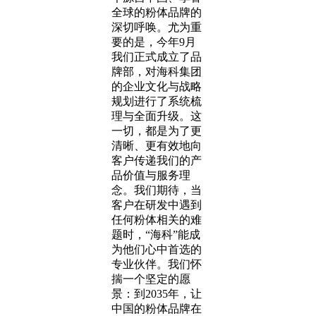
全球的粉体品牌的
深切呼唤。尤为重
要的是，今年9月
我们正式成立了品
牌部，对海科集团
的企业文化与战略
规划进行了系统梳
理与全面升级。这
一切，都是为了更
清晰、更有效地向
客户传递我们的产
品价值与服务理
念。我们期待，当
客户在研发中遇到
任何粉体相关的难
题时，“海科”能成
为他们心中首选的
专业伙伴。我们怀
揣一个坚定的愿
景：到2035年，让
中国的粉体品牌在