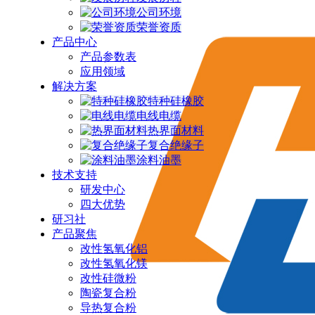
公司环境
荣誉资质
产品中心
产品参数表
应用领域
解决方案
特种硅橡胶
电线电缆
热界面材料
复合绝缘子
涂料油墨
技术支持
研发中心
四大优势
研习社
产品聚焦
改性氢氧化铝
改性氢氧化镁
改性硅微粉
陶瓷复合粉
导热复合粉