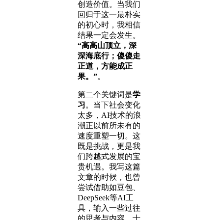
创造价值。当我们
回归于这一最朴实
的初心时，我相信
结果一定会发生。
“
高高山顶立，深
深海底行；傻傻走
正道，方能成正
果。
”
。
第二个关键词是
学
习
。当下社会变化
太多，AI技术的浪
潮正以前所未有的
速度重塑一切。这
既是挑战，更是我
们跨越式发展的宝
贵机遇。我写这篇
文章的时候，也曾
尝试借助如豆包、
DeepSeek等AI工
具，输入一些过往
的思考与内容，十