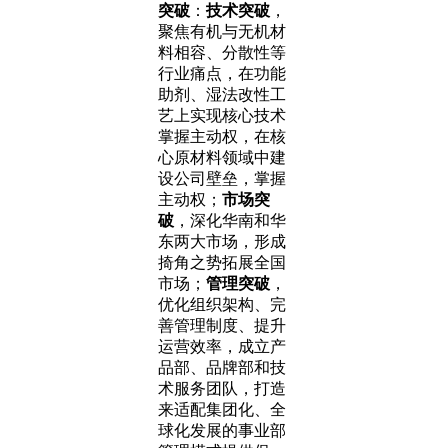
突破
：
技术突破
，
聚焦有机与无机材
料相容、分散性等
行业痛点，在功能
助剂、湿法改性工
艺上实现核心技术
掌握主动权，在核
心原材料领域中建
设公司壁垒，掌握
主动权；
市场突
破
，深化华南和华
东两大市场，形成
掎角之势拓展全国
市场；
管理突破
，
优化组织架构、完
善管理制度、提升
运营效率，成立产
品部、品牌部和技
术服务团队，打造
来适配集团化、全
球化发展的事业部