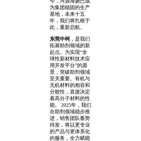
今，河源海扬已成
为集团稳固的生产
基地，未来十五
年，我们将扎根于
此，重新启航。
东莞
中
柯
，是我们
拓展助剂领域的新
起点。为实现“全
球性新材料技术应
用开发平台”的愿
景，突破助剂领域
至关重要。有机与
无机材料的相容和
分散性，直接决定
着高分子材料的性
能。 2025年，我们
在助剂领域稳步推
进，销售团队蓄势
待发，将以更专业
的产品与更体系化
的服务，全力赋能