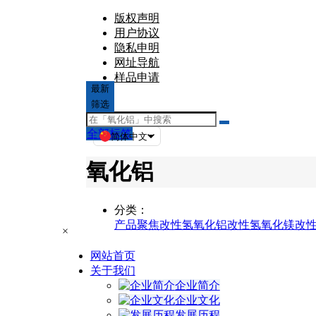
版权声明
用户协议
隐私申明
网址导航
样品申请
最新
文章
筛选
全部标签
简体中文
氧化铝
分类：
产品聚焦
改性氢氧化铝
改性氢氧化镁
改
×
网站首页
关于我们
企业简介
企业文化
发展历程