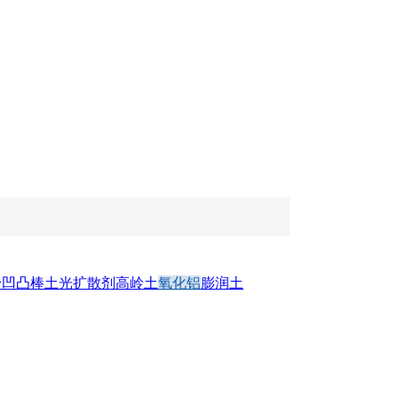
粉
凹凸棒土
光扩散剂
高岭土
氧化铝
膨润土