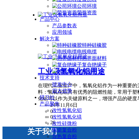
公司环境
荣誉资质
产品中心
产品参数表
应用领域
解决方案
特种硅橡胶
电线电缆
热界面材料
复合绝缘子
工业级氢氧化铝用途
涂料油墨
技术支持
研发中心
在现代工业生产中，氢氧化铝作为一种重要的
四大优势
料：氢氧化铝具有优秀的阻燃性能，常用于塑
研习社
化铝可以作为关键原料之一，增强产品的硬度与
产品聚焦
24年11月6日
改性氢氧化铝
0
改性氢氧化镁
0
26
改性硅微粉
陶瓷复合粉
关于我们
导热复合粉