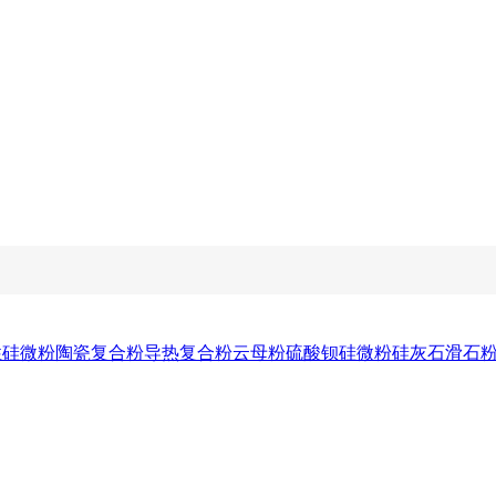
性硅微粉
陶瓷复合粉
导热复合粉
云母粉
硫酸钡
硅微粉
硅灰石
滑石