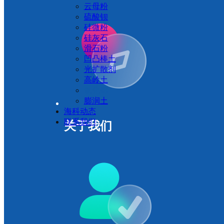
云母粉
硫酸钡
硅微粉
硅灰石
滑石粉
凹凸棒土
光扩散剂
高岭土
氧化铝
膨润土
海科动态
联系我们
关于我们