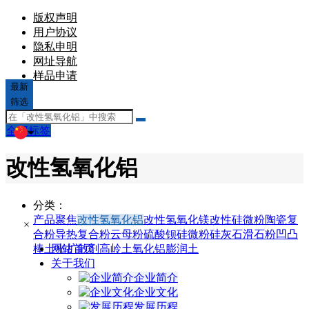
版权声明
用户协议
隐私申明
网址导航
样品申请
最新
文章
筛选
全部标签
改性氢氧化铝
分类：
产品聚焦
改性氢氧化铝
改性氢氧化镁
改性硅微粉
陶瓷复
×
合粉
导热复合粉
云母粉
硫酸钡
硅微粉
硅灰石
滑石粉
凹凸
棒土
光扩散剂
高岭土
氧化铝
膨润土
网站首页
关于我们
企业简介
企业文化
发展历程