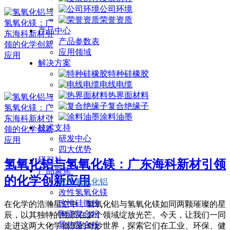
公司环境
荣誉资质
产品中心
产品参数表
应用领域
解决方案
特种硅橡胶
电线电缆
热界面材料
复合绝缘子
涂料油墨
技术支持
研发中心
四大优势
研习社
氢氧化铝与氢氧化镁：广东海科新材引领
产品聚焦
的化学创新应用
改性氢氧化铝
改性氢氧化镁
改性硅微粉
在化学的浩瀚星空中，氢氧化铝与氢氧化镁如同两颗璀璨的星
陶瓷复合粉
辰，以其独特的性质在多个领域绽放光芒。今天，让我们一同
导热复合粉
走进这两大化学物质的奇妙世界，探索它们在工业、环保、健