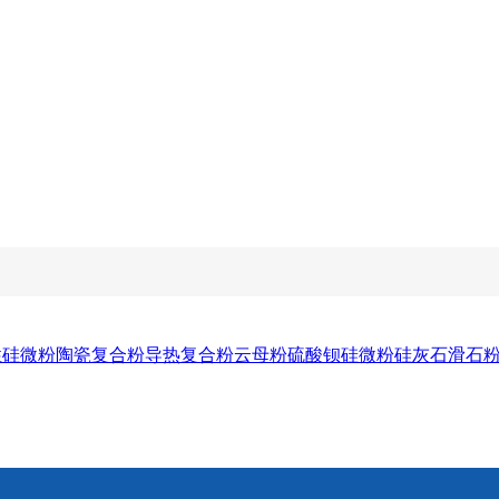
性硅微粉
陶瓷复合粉
导热复合粉
云母粉
硫酸钡
硅微粉
硅灰石
滑石