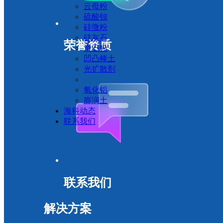
云母粉
硫酸钡
硅微粉
硅灰石
荣誉资质
滑石粉
凹凸棒土
光扩散剂
高岭土
氧化铝
膨润土
海科动态
联系我们
联系我们
解决方案