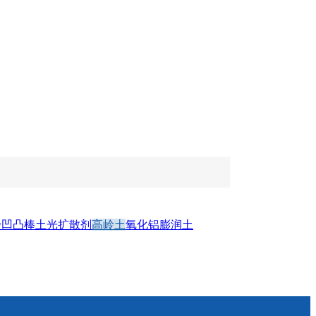
粉
凹凸棒土
光扩散剂
高岭土
氧化铝
膨润土