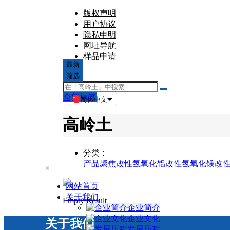
版权声明
用户协议
隐私申明
网址导航
样品申请
最新
文章
筛选
全部标签
简体中文
高岭土
分类：
产品聚焦
改性氢氧化铝
改性氢氧化镁
改
×
网站首页
关于我们
Empty Result
企业简介
企业文化
关于我们
发展历程