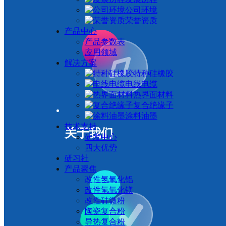
公司环境
荣誉资质
产品中心
产品参数表
应用领域
解决方案
特种硅橡胶
电线电缆
热界面材料
复合绝缘子
涂料油墨
技术支持
关于我们
研发中心
四大优势
研习社
产品聚焦
改性氢氧化铝
改性氢氧化镁
改性硅微粉
陶瓷复合粉
导热复合粉